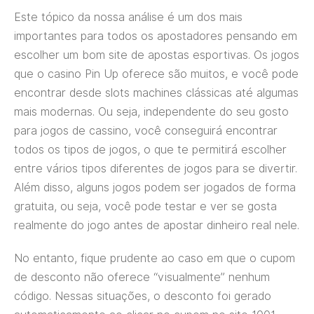
Este tópico da nossa análise é um dos mais
importantes para todos os apostadores pensando em
escolher um bom site de apostas esportivas. Os jogos
que o casino Pin Up oferece são muitos, e você pode
encontrar desde slots machines clássicas até algumas
mais modernas. Ou seja, independente do seu gosto
para jogos de cassino, você conseguirá encontrar
todos os tipos de jogos, o que te permitirá escolher
entre vários tipos diferentes de jogos para se divertir.
Além disso, alguns jogos podem ser jogados de forma
gratuita, ou seja, você pode testar e ver se gosta
realmente do jogo antes de apostar dinheiro real nele.
No entanto, fique prudente ao caso em que o cupom
de desconto não oferece “visualmente” nenhum
código. Nessas situações, o desconto foi gerado