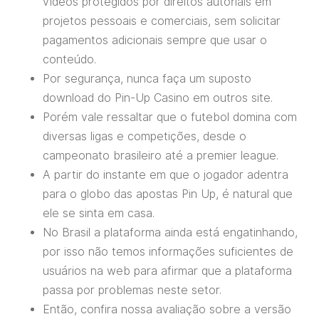
vídeos protegidos por direitos autoriais em
projetos pessoais e comerciais, sem solicitar
pagamentos adicionais sempre que usar o
conteúdo.
Por segurança, nunca faça um suposto
download do Pin-Up Casino em outros site.
Porém vale ressaltar que o futebol domina com
diversas ligas e competições, desde o
campeonato brasileiro até a premier league.
A partir do instante em que o jogador adentra
para o globo das apostas Pin Up, é natural que
ele se sinta em casa.
No Brasil a plataforma ainda está engatinhando,
por isso não temos informações suficientes de
usuários na web para afirmar que a plataforma
passa por problemas neste setor.
Então, confira nossa avaliação sobre a versão