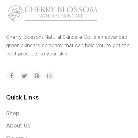
Cherry Blossom Natural Skincare Co. is an advanced
green skincare company that can help you to get the
best products to your skin
Quick Links
Shop
About Us
Careers