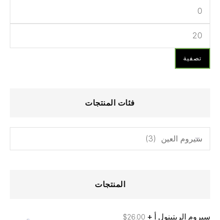
تصفية
فئات المنتجات
المنتجات
سيروم الريتينول أ +
$
26.00