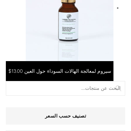
سيروم لمعالجة الهالات السوداء حول العين
$
13.00
إضافة إلى السلة
أدن
أعل
الب
عن:
سع
سع
تصنيف حسب السعر